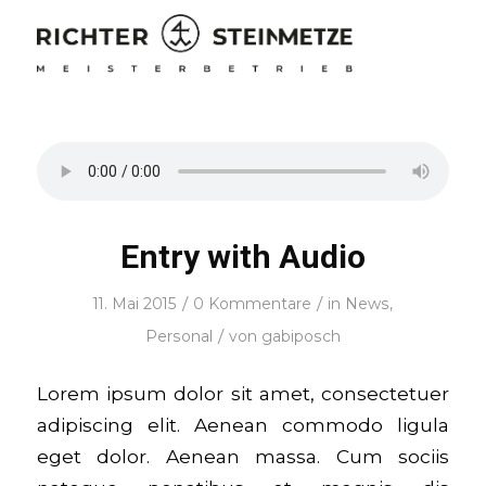
Entry with Audio
/
/
11. Mai 2015
0 Kommentare
in
News
,
/
Personal
von
gabiposch
Lorem ipsum dolor sit amet, consectetuer
adipiscing elit. Aenean commodo ligula
eget dolor. Aenean massa. Cum sociis