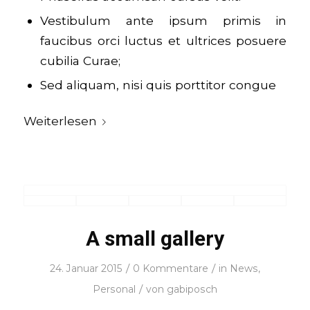
Vestibulum ante ipsum primis in
faucibus orci luctus et ultrices posuere
cubilia Curae;
Sed aliquam, nisi quis porttitor congue
Weiterlesen
A small gallery
/
/
24. Januar 2015
0 Kommentare
in
News
,
/
Personal
von
gabiposch